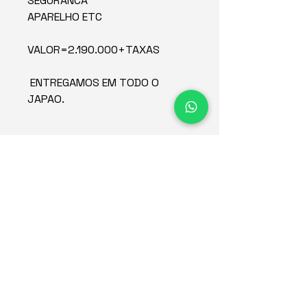
SEGURANCA
APARELHO ETC
VALOR=2.190.000+TAXAS
ENTREGAMOS EM TODO O
JAPAO.
Concessionária de veículos
no Japão desde 2015.
Empresa
Estoque
Redes sociais
Sobre
Contato