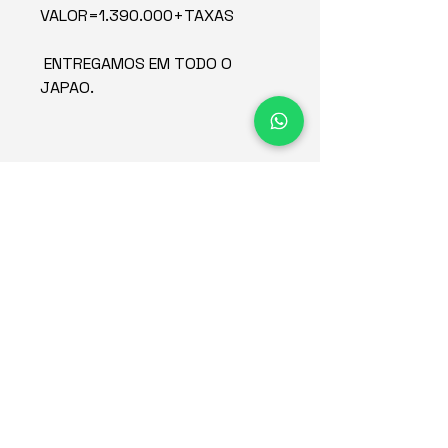
VALOR=1.390.000+TAXAS
ENTREGAMOS EM TODO O
JAPAO.
Concessionária de veículos
no Japão desde 2015.
Empresa
Estoque
Redes sociais
Sobre
Contato
Termos de uso do site
Política de privacidade