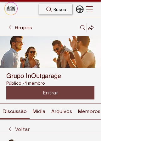
Busca
Grupos
Grupo InOutgarage
Público
·
1 membro
Entrar
Discussão
Mídia
Arquivos
Membros
Voltar