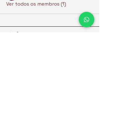
Ver todos os membros (1)
Concessionária de veículos
no Japão desde 2015.
Empresa
Estoque
Redes sociais
Sobre
Contato
Termos de uso do site
Política de privacidade
© 2024 Inoutgarage. Todos os direitos reservados.