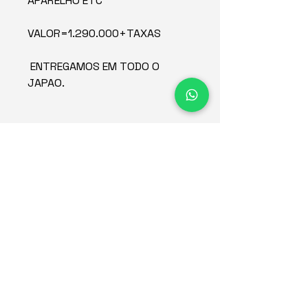
APARELHO ETC
VALOR=1.290.000+TAXAS
ENTREGAMOS EM TODO O
JAPAO.
Concessionária de veículos
no Japão desde 2015.
Empresa
Estoque
Redes sociais
Sobre
Contato
Condiciones de uso del sitio web