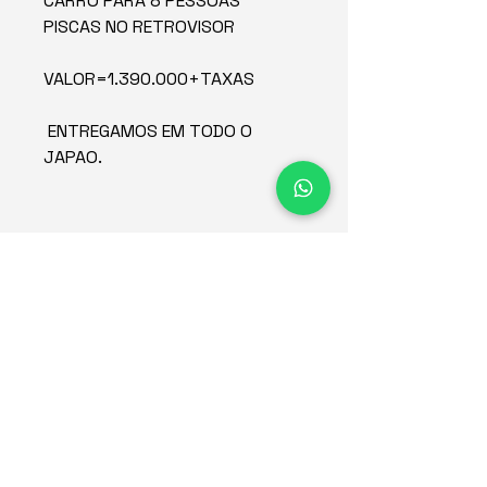
CARRO PARA 8 PESSOAS
PISCAS NO RETROVISOR
VALOR=1.390.000+TAXAS
ENTREGAMOS EM TODO O
JAPAO.
Concessionária de veículos
no Japão desde 2015.
Empresa
Estoque
Redes sociais
Sobre
Contato