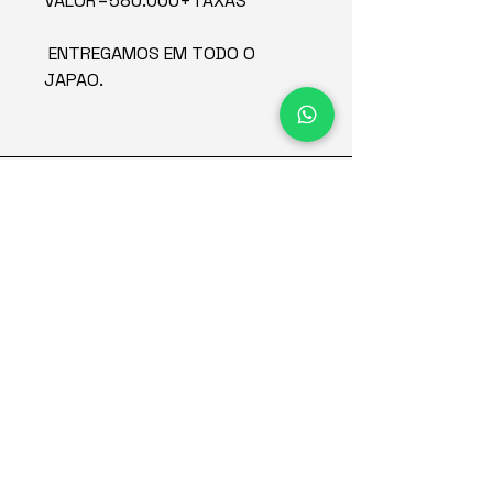
VALOR=580.000+TAXAS
ENTREGAMOS EM TODO O
JAPAO.
Concessionária de veículos
no Japão desde 2015.
Empresa
Estoque
Redes sociais
Sobre
Contato
Condiciones de uso del sitio web
Política de privacidad