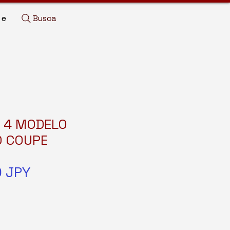
Busca
de
 4 MODELO
D COUPE
Precio
0 JPY